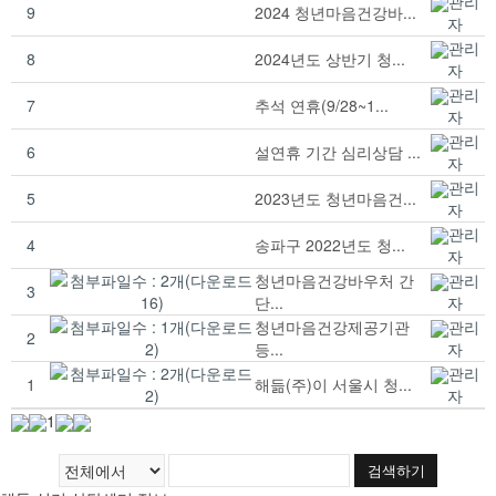
관리
9
2024 청년마음건강바...
자
관리
8
2024년도 상반기 청...
자
관리
7
추석 연휴(9/28~1...
자
관리
6
설연휴 기간 심리상담 ...
자
관리
5
2023년도 청년마음건...
자
관리
4
송파구 2022년도 청...
자
청년마음건강바우처 간
관리
3
단...
자
청년마음건강제공기관
관리
2
등...
자
관리
1
해듦(주)이 서울시 청...
자
1
검색하기